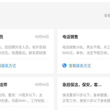
查
员
08月06日
电话销售
业，现招聘外贸人员，有外贸销
电话销售50名，男女不限，月工资
者优先，待遇面议。联系郭经理
8000元，单休，法定节假日休
看联系方式
查看联系方式
洁师
08月06日
急招保洁，保安，客服，工程
洁师。要求：50周岁以下、女
保洁要求55岁以下，身体健康
利索，月薪4000+，工作轻松，
正常工作，保安55岁以下身体
活，不需坐班，适合宝妈、全职
责任心形象端庄，遵纪守法，