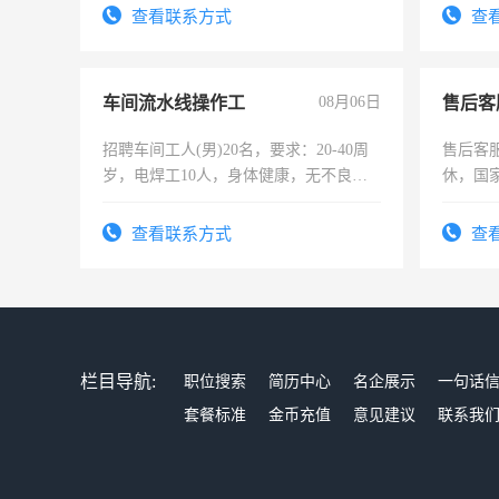
表或者有医学资质的优先，底薪+绩效，
太太等
查看联系方式
查
交五险。
车间流水线操作工
08月06日
售后客
招聘车间工人(男)20名，要求：20-40周
售后客服
岁，电焊工10人，身体健康，无不良嗜
休，国
好。薪资：4500-7000元，标准八人间住
宿，免费发放劳保用品，两班倒，每月
查看联系方式
查
25号准时发放工资，工作时间10小时
栏目导航:
职位搜索
简历中心
名企展示
一句话
套餐标准
金币充值
意见建议
联系我