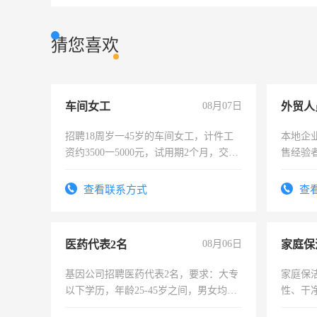
猜您喜欢
车间女工
08月07日
外贸人
招聘18周岁一45岁的车间女工，计件工
本地企
资约3500一5000元，试用期2个月，交五
售经验
险，有年薪假，年底福利
查看联系方式
查
医药代表2名
08月06日
家庭保
基因公司招聘医药代表2名，要求：大专
家庭保
以下学历，年龄25-45岁之间，男女均
性、干净
可，需要具有营销经验，从事过医药代
时间灵