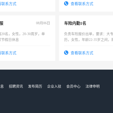
。
录，客服要求45岁以下高中以
看联系方式
查看联系方式
懂电脑工作认真，性格开朗有
能力，工程，懂水电维修。
服
08月06日
车险内勤1名
20名，女性，20-30周岁，单
负责车险报价出单，要求：大
家节假日休息
历，女性，年龄22-35岁之间
操作，工作态度认真，具有团
试用期1-3个月，转正后交纳五
看联系方式
查看联系方式
信息
招聘资讯
发布简历
企业入驻
会员中心
法律申明
们